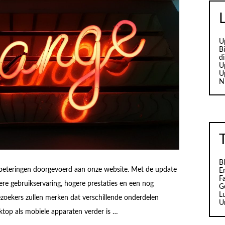
U
B
d
U
U
N
B
eteringen doorgevoerd aan onze website. Met de update
Er
F
re gebruikservaring, hogere prestaties en een nog
G
L
Bezoekers zullen merken dat verschillende onderdelen
U
sktop als mobiele apparaten verder is …