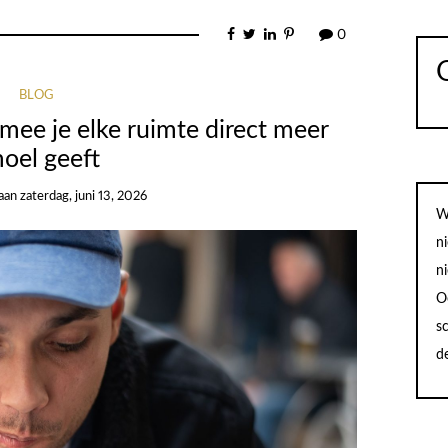
0
BLOG
ee je elke ruimte direct meer
oel geeft
aan
zaterdag, juni 13, 2026
W
n
n
O
sc
d